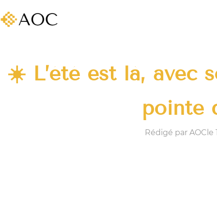
☀️ L’été est là, avec 
pointe 
Rédigé par AOC
le