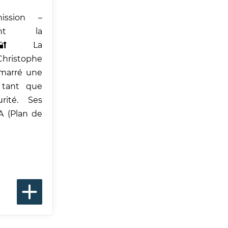
ssion –
oint la
C 🔐 La
hristophe
émarré une
 tant que
rité. Ses
A (Plan de