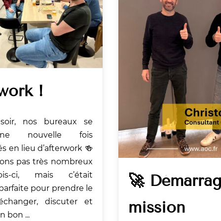
work !
 soir, nos bureaux se
ne nouvelle fois
s en lieu d’afterwork 🍻
ions pas très nombreux
is-ci, mais c’était
🚀 Démarra
 parfaite pour prendre le
échanger, discuter et
mission
 bon ...