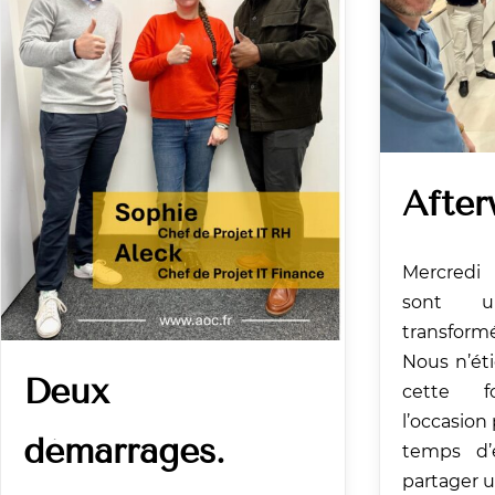
After
Mercredi
sont u
transformé
Nous n’ét
Deux
cette fo
l’occasion
démarrages.
temps d’
partager un