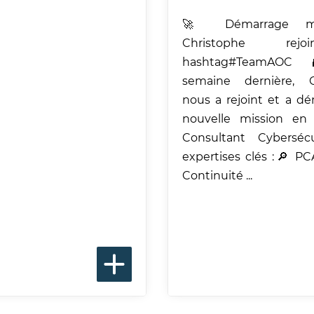
🚀 Démarrage mi
Christophe rej
hashtag#TeamAO
semaine dernière, C
nous a rejoint et a d
nouvelle mission en
Consultant Cybersécu
expertises clés :🔎 PC
Continuité ...