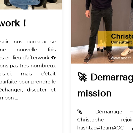
work !
 soir, nos bureaux se
ne nouvelle fois
s en lieu d’afterwork 🍻
ions pas très nombreux
is-ci, mais c’était
🚀 Démarra
 parfaite pour prendre le
échanger, discuter et
mission
 bon ...
🚀 Démarrage mi
Christophe rej
hashtag#TeamAO