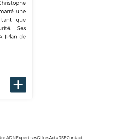
hristophe
émarré une
 tant que
rité. Ses
A (Plan de
tre ADN
Expertises
Offres
Actu
RSE
Contact