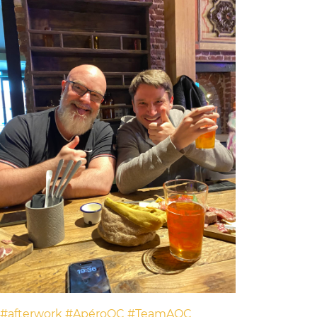
#afterwork
#ApéroOC
#TeamAOC