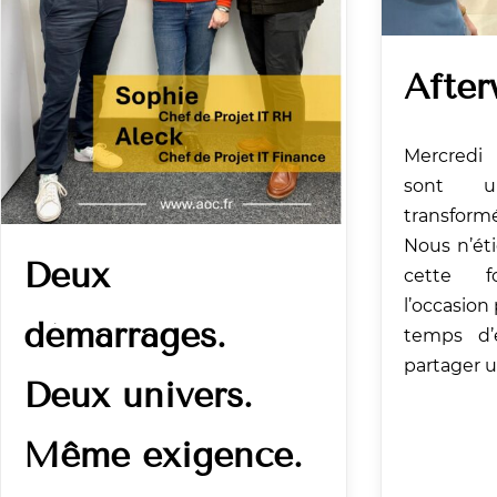
After
Mercredi
sont u
transformé
Nous n’ét
Deux
cette fo
l’occasion
démarrages.
temps d’
partager un
Deux univers.
Même exigence.