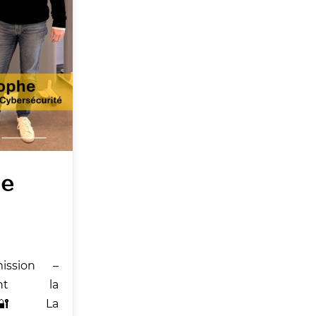
ge
ssion –
oint la
C 🔐 La