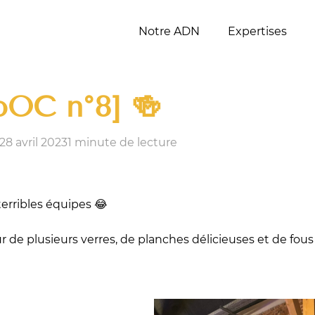
Notre ADN
Expertises
oOC n°8] 🍻
 28 avril 2023
1 minute de lecture
terribles équipes 😂
plusieurs verres, de planches délicieuses et de fous ri