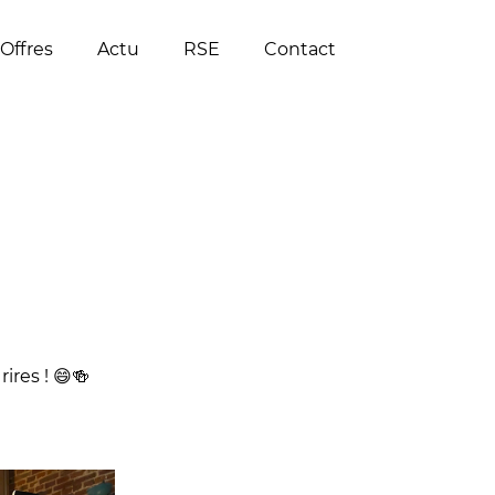
Offres
Actu
RSE
Contact
res ! 😄🍻